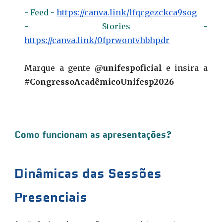
- Feed -
https://canva.link/lfqcgezckca9sog
- Stories -
https://canva.link/0fprwontvhbhpdr
Marque a gente
@unifespoficial
e insira a
#CongressoAcadêmicoUnifesp2026
Como funcionam as apresentações?
Dinâmicas das Sessões
Presenciais